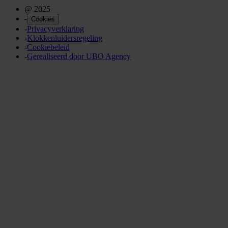
@ 2025
-
Cookies
-
Privacyverklaring
-
Klokkenluidersregeling
-
Cookiebeleid
-
Gerealiseerd door UBO Agency