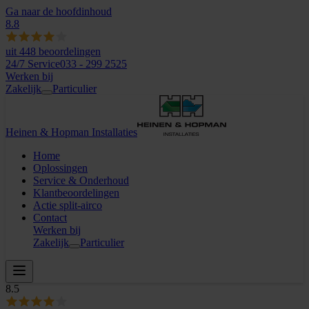
Ga naar de hoofdinhoud
8.8
uit
448
beoordelingen
24/7 Service
033 - 299 2525
Werken bij
Zakelijk
Particulier
Heinen & Hopman Installaties
Home
Oplossingen
Service & Onderhoud
Klantbeoordelingen
Actie split-airco
Contact
Werken bij
Zakelijk
Particulier
8.5