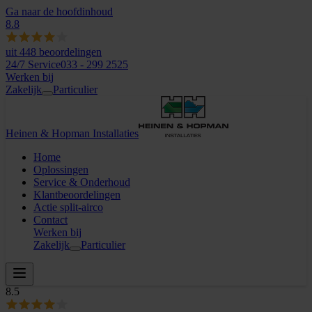
Ga naar de hoofdinhoud
8.8
uit
448
beoordelingen
24/7 Service
033 - 299 2525
Werken bij
Zakelijk
Particulier
Heinen & Hopman Installaties
Home
Oplossingen
Service & Onderhoud
Klantbeoordelingen
Actie split-airco
Contact
Werken bij
Zakelijk
Particulier
8.5