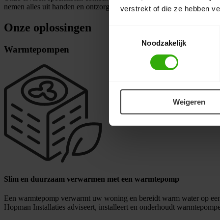
nemen alles uit handen en ontzorgen u volledig. Zo maakt u zorgelo
verstrekt of die ze hebben v
Onze oplossingen
Toestemmingsselectie
Noodzakelijk
Warmtepompen
Weigeren
Slim en duurzaam verwarmen met een warmtepomp
Een warmtepomp verwarmt uw woning en bereidt warm water op een ene
Hopman Installaties adviseert, installeert en onderhoudt warmtepomp