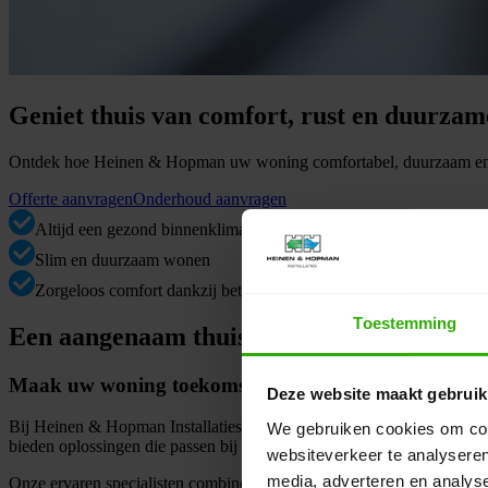
Geniet thuis van comfort, rust en duurzam
Ontdek hoe Heinen & Hopman uw woning comfortabel, duurzaam en
Offerte aanvragen
Onderhoud aanvragen
Altijd een gezond binnenklimaat
Slim en duurzaam wonen
Zorgeloos comfort dankzij betrouwbare installatieservice
Toestemming
Een aangenaam thuis
Maak uw woning toekomstbestendig met Heinen &
Deze website maakt gebruik
Bij Heinen & Hopman Installaties zorgen we dat uw woning comfortabe
We gebruiken cookies om cont
bieden oplossingen die passen bij uw situatie en woonwensen.
websiteverkeer te analyseren
media, adverteren en analys
Onze ervaren specialisten combineren vakmanschap met duurzame techni