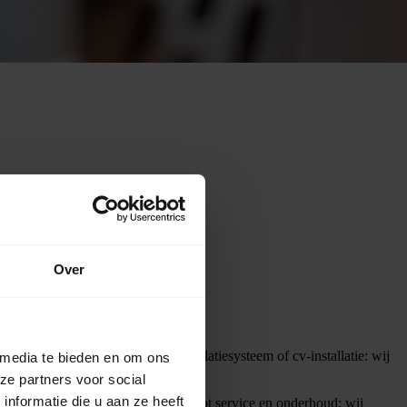
Over
rmtepomp, airconditioning, ventilatiesysteem of cv-installatie: wij
 media te bieden en om ons
ze partners voor social
nformatie die u aan ze heeft
limaat. Van advies en installatie tot service en onderhoud: wij