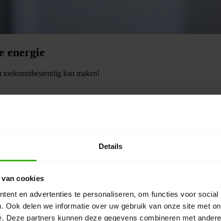
e energie
 toekomstbestendig kan maken!
Details
 Hopman
 van cookies
l, energiezuinig en toekomstbestendig wordt. Of het nu gaat om een wa
ent en advertenties te personaliseren, om functies voor social
. Ook delen we informatie over uw gebruik van onze site met on
e. Deze partners kunnen deze gegevens combineren met andere i
ek, zodat u profiteert van lagere energiekosten en een gezond binnenk