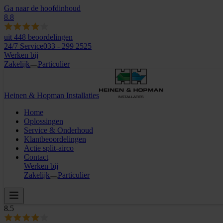
Ga naar de hoofdinhoud
8.8
uit
448
beoordelingen
24/7 Service
033 - 299 2525
Werken bij
Zakelijk
Particulier
Heinen & Hopman Installaties
Home
Oplossingen
Service & Onderhoud
Klantbeoordelingen
Actie split-airco
Contact
Werken bij
Zakelijk
Particulier
8.5