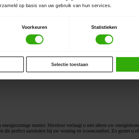
os de stap naar duurzaam wonen.
erzameld op basis van uw gebruik van hun services.
Voorkeuren
Statistieken
Selectie toestaan
rgiezuinige manier. Hierdoor verlaagt u niet alleen uw energiekoste
en die perfect aansluiten bij uw woning en wooncomfort. Zo geniet u 